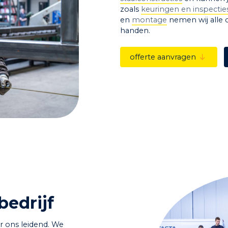
zoals
keuringen en inspectie
en
montage
nemen wij alle c
handen.
offerte aanvragen
bedrijf
or ons leidend. We