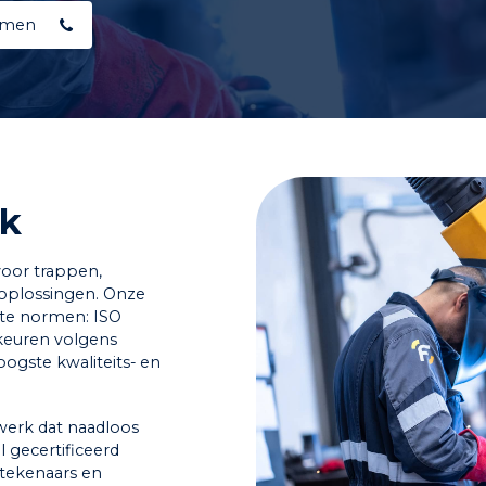
emen
rk
voor trappen,
oplossingen. Onze
n
ste normen: ISO
keuren volgens
oogste kwaliteits- en
werk dat naadloos
l gecertificeerd
 tekenaars en