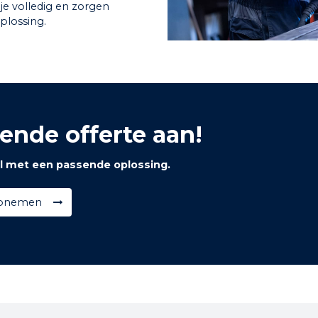
je volledig en zorgen
plossing.
vende offerte aan!
 met een passende oplossing.
opnemen