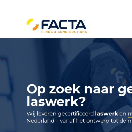
Skip
to
main
content
op zoek naar gecertificeerd
laswerk?
Wij leveren gecertificeerd
laswerk
en
m
Nederland – vanaf het ontwerp tot de 