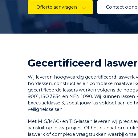
Offerte aanvragen
Contact opn
Gecertificeerd laswe
Wij leveren hoogwaardig gecertificeerd laswerk 
bordessen, constructies en complexe maatwerk
Druk op Enter om te zoeken of Esc om te sluite
gecertificeerde lassers werken volgens de hoog
9001, ISO 3834 en NEN 1090. Wij kunnen lassen 
Executieklasse 3, zodat jouw las voldoet aan de h
veiligheidseisen.
Met MIG/MAG- en TIG-lassen leveren wij precisie
aansluit op jouw project. Of het nu gaat om enke
laswerk of complexe vraagstukken waarbij onze