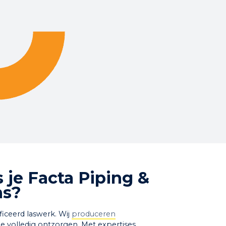
je Facta Piping &
ns?
ficeerd laswerk. Wij
produceren
e volledig ontzorgen. Met expertises