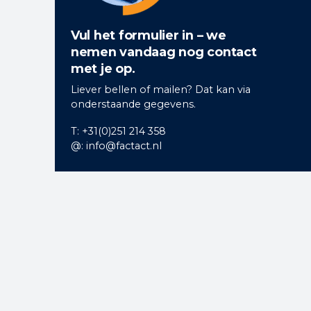
Vul het formulier in – we
nemen vandaag nog contact
met je op.
Liever bellen of mailen? Dat kan via
onderstaande gegevens.
T: +31(0)251 214 358
@: info@factact.nl