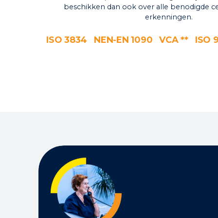
beschikken dan ook over alle benodigde ce
erkenningen.
ISO 3834
NEN-EN 1090
VCA **
ISO 