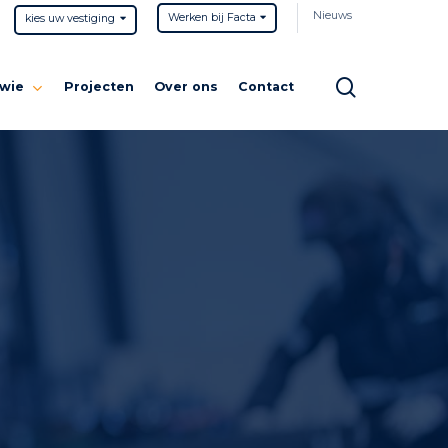
Nieuws
Werken bij Facta
kies uw vestiging
search
 wie
Projecten
Over ons
Contact