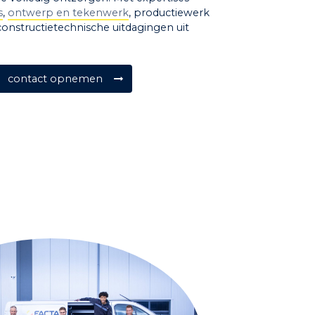
s
,
ontwerp en tekenwerk
, productiewerk
onstructietechnische uitdagingen uit
contact opnemen